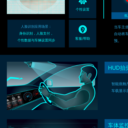
个性设置
氛
人脸识别应用场景：
当车主
身份识别，人脸支付，
自动将
客服/帮助
个性数据与车辆设置同步
预。
HUD抬
智能座舱产
车载显示屏
车体监