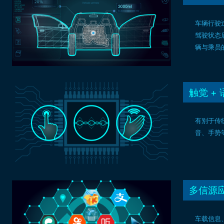
车辆行驶
驾驶状态
辆与乘员
触觉 +
有别于传
音、手势
多信源
车载信息