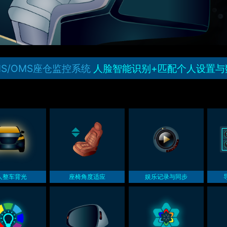
MS/OMS座仓监控系统
人脸智能识别+匹配个人设置与
人整车背光
座椅角度适应
娱乐记录与同步