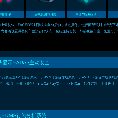
围灯匹配
后视镜调节习惯
主体与应用适配
坐上驾驶位，FACEID识别系统将自动启动，通过摄像头进行面部识别（暗光
车内各项设置调整到车主预存的状态，包括座椅姿势、外后视镜角度、氛围灯、
头显示+ADAS主动安全
品线涵盖AV（影音系统）、AVN（影音导航系统）、AVNT（影音导航联网系统）、Smar
、HUD、手机互联YF Link/CarPlay/CarLife/ HiCar、软件定
控+DMS行为分析系统