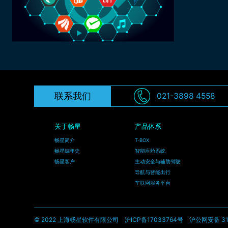
联系我们
021-3898 4558
关于畅星
产品体系
畅星简介
T-BOX
畅星编年史
智能座舱系统
畅星客户
主动安全与辅助驾驶
导航与智能出行
车联网服务平台
© 2022 上海畅星软件有限公司
沪ICP备17033764号
沪公网安备 310